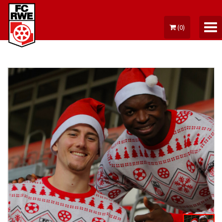
(
0
)
MEIN KONTO
TICKETS
DAUERKARTE
FANARTIKEL
FUSSBALLSCHULE
GUTSCHEINE