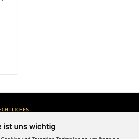
ECHTLICHES
 ist uns wichtig
Impressum
ATGB
AGB Webshop