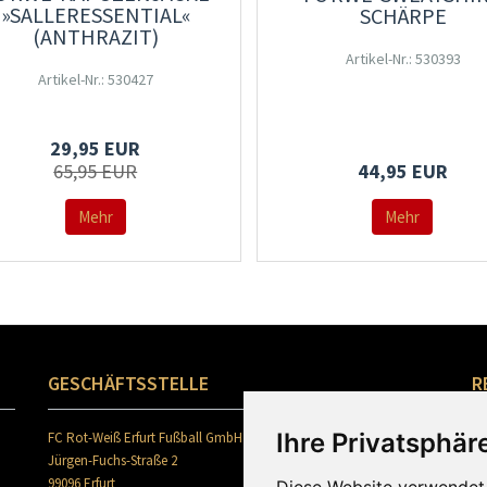
»SALLERESSENTIAL«
SCHÄRPE
(ANTHRAZIT)
Artikel-Nr.: 530393
Artikel-Nr.: 530427
29,95 EUR
65,95 EUR
44,95 EUR
Mehr
Mehr
GESCHÄFTSSTELLE
R
Ihre Privatsphäre
FC Rot-Weiß Erfurt Fußball GmbH
Jürgen-Fuchs-Straße 2
99096 Erfurt