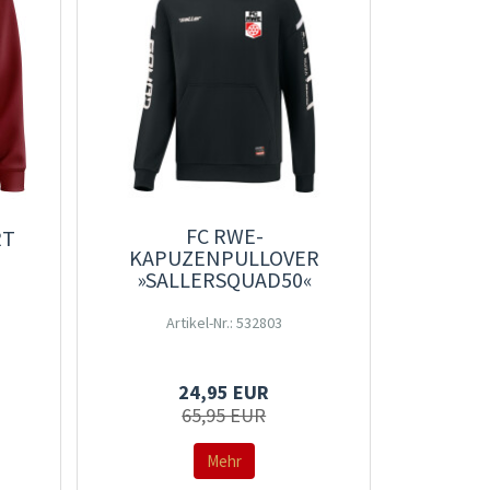
FC RWE-
RT
KAPUZENPULLOVER
»SALLERSQUAD50«
Artikel-Nr.: 532803
24,95 EUR
65,95 EUR
Mehr