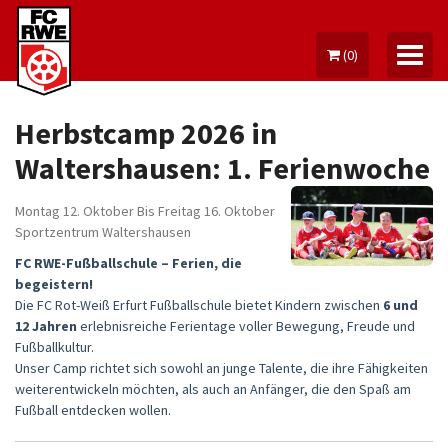
(
0
)
Herbstcamp 2026 in
Waltershausen: 1. Ferienwoche
MEIN KONTO
Montag 12. Oktober
Bis Freitag 16. Oktober
Sportzentrum Waltershausen
TICKETS
FC RWE-Fußballschule – Ferien, die
DAUERKARTE
begeistern!
Die FC Rot-Weiß Erfurt Fußballschule bietet Kindern zwischen
6 und
FANARTIKEL
12 Jahren
erlebnisreiche Ferientage voller Bewegung, Freude und
Fußballkultur.
FUSSBALLSCHULE
Unser Camp richtet sich sowohl an junge Talente, die ihre Fähigkeiten
weiterentwickeln möchten, als auch an Anfänger, die den Spaß am
GUTSCHEINE
Fußball entdecken wollen.