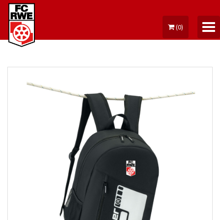
(
0
)
MEIN KONTO
TICKETS
DAUERKARTE
FANARTIKEL
FUSSBALLSCHULE
GUTSCHEINE