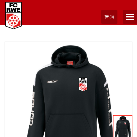
(
0
)
MEIN KONTO
TICKETS
DAUERKARTE
FANARTIKEL
FUSSBALLSCHULE
GUTSCHEINE