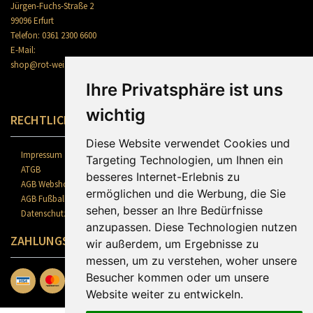
Jürgen-Fuchs-Straße 2
99096 Erfurt
Telefon: 0361 2300 6600
E-Mail:
shop@rot-weiss-erfurt.de
Ihre Privatsphäre ist uns
wichtig
RECHTLICHES
Diese Website verwendet Cookies und
Impressum
Targeting Technologien, um Ihnen ein
ATGB
besseres Internet-Erlebnis zu
AGB Webshop
ermöglichen und die Werbung, die Sie
AGB Fußballschule
sehen, besser an Ihre Bedürfnisse
Datenschutz
anzupassen. Diese Technologien nutzen
ZAHLUNGSARTEN
wir außerdem, um Ergebnisse zu
messen, um zu verstehen, woher unsere
Besucher kommen oder um unsere
Website weiter zu entwickeln.