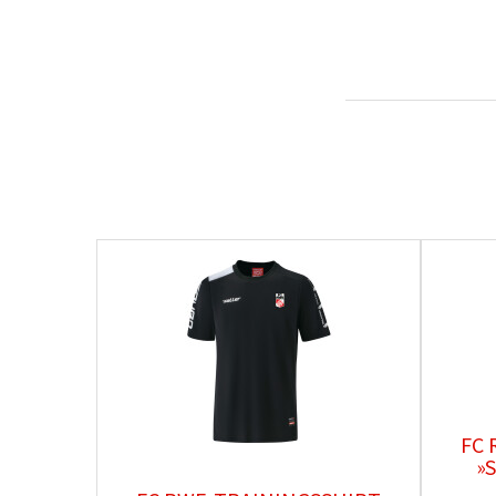
FC 
»