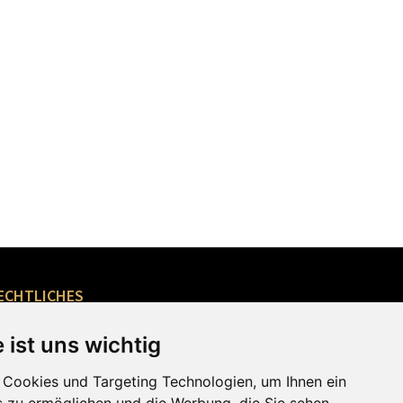
ECHTLICHES
 ist uns wichtig
Impressum
ATGB
AGB Webshop
Cookies und Targeting Technologien, um Ihnen ein
AGB Fußballschule