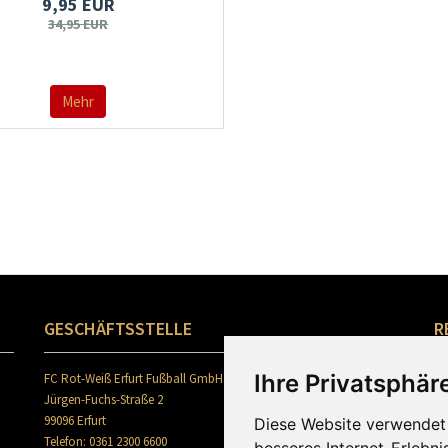
9,95 EUR
34,95 EUR
Mehr
GESCHÄFTSSTELLE
R
Ihre Privatsphäre
FC Rot-Weiß Erfurt Fußball GmbH
Jürgen-Fuchs-Straße 2
99096 Erfurt
Diese Website verwendet 
Telefon: 0361 2300 6600