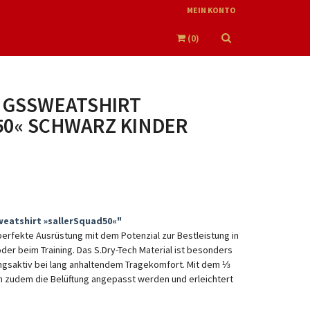
MEIN KONTO
(
0
)
NGSSWEATSHIRT
0« SCHWARZ KINDER
eatshirt »sallerSquad50«"
perfekte Ausrüstung mit dem Potenzial zur Bestleistung in
er beim Training. Das S.Dry-Tech Material ist besonders
ngsaktiv bei lang anhaltendem Tragekomfort. Mit dem ⅓
 zudem die Belüftung angepasst werden und erleichtert