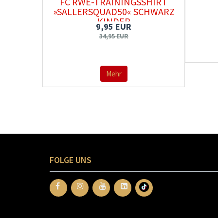
FC RWE-TRAININGSSHIRT
»SALLERSQUAD50« SCHWARZ
KINDER
9,95 EUR
34,95 EUR
Mehr
FOLGE UNS