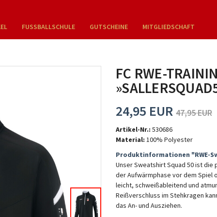
KEL
FUSSBALLSCHULE
GUTSCHEINE
MITGLIEDSCHAFT
FC RWE-TRAINI
»SALLERSQUAD5
24,95 EUR
47,95 EUR
Artikel-Nr.:
530686
Material:
100% Polyester
Produktinformationen "RWE-Sw
Unser Sweatshirt Squad 50 ist die 
der Aufwärmphase vor dem Spiel od
leicht, schweißableitend und atmu
Reißverschluss im Stehkragen kann
das An- und Ausziehen.